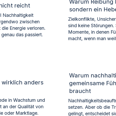
Warum Reibung k
icht reicht
sondern ein Heb
l Nachhaltigkeit
Zielkonflikte, Unsiche
 irgendwo zwischen
sind keine Störungen.
die Energie verloren.
Momente, in denen Fü
 genau das passiert.
macht, wenn man weiß
Warum nachhalti
wirklich anders
gemeinsame Füh
braucht
ede in Wachstum und
Nachhaltigkeitsbeauf
kt an der Qualität von
setzen. Aber ob die Tr
ie oder Marktlage.
gelingt, entscheidet si