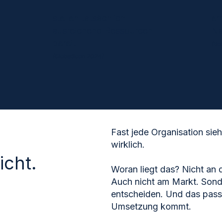
stellen tatsächlich
er
ausreichend Ressourcen
Na
bereit
(Ba
(GlobeScan 2024)
Fast jede Organisation sie
wirklich.
icht.
Woran liegt das? Nicht an d
Auch nicht am Markt. Sond
entscheiden. Und das passi
Umsetzung kommt.