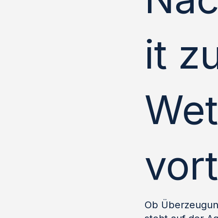
it 
Wet
vor
Ob Überzeugung