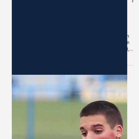
20. März
5 Min. Lesezeit
Was passiert, wenn ein Team
aufhört, Stärken zu verstecken?
Stellen Sie sich vier Menschen vor, die um einen Tisch
sitzen, der mit Spielkarten bedeckt ist. Sie spielen kein
Poker. Niemand blufft. Was an diesem Tisch geschieht,
ist eigentlich das genaue Gegenteil: Die Menschen
legen ihre Karten offen hin und erklären mit eigenen
Worten, wer sie sind. Das ist der Moment, den ich in
einem StrongSuits-Workshop am faszinierendsten finde.
Nicht die Spielmechanik, die sich in zwei Minuten
erklären lässt. Auch nicht die Karten selbst, die let