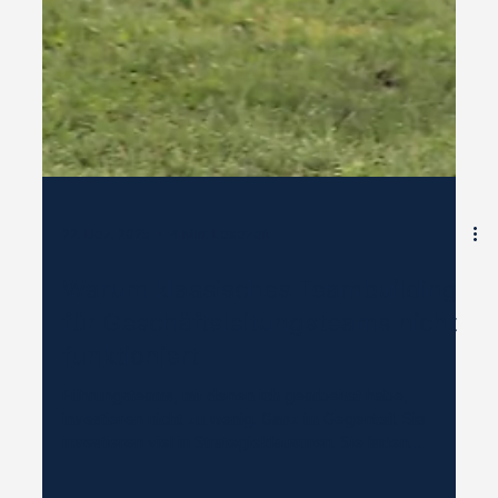
22. Dez. 2025
4 Min. Lesezeit
Warum klassisches Teambuilding
für Geschäftsleitungsteams nicht
funktioniert
Führungsteams, mit denen ich gearbeitet habe,