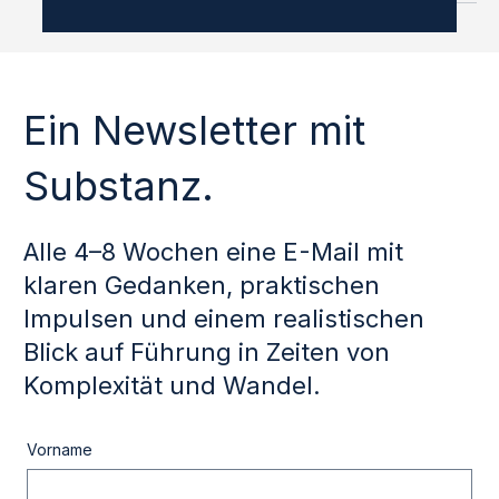
investieren nicht zu wenig. Ganz im Gegenteil. Sie
investieren viel in Strategieklausuren. Sie laden
inspirierende Keynote Speaker ein, um ihr Denken
herauszufordern. Sie nehmen
Führungskräfteentwicklung ernst, insbesondere für das
mittlere Management. Und wenn Teams neu
zusammengesetzt sind oder es sichtbar hakt, wird
häufig Raum für Teamentwicklung geschaffen. All das ist
sinnvoll. Nichts davon ist falsch. Und doch fehlt in den
Ein Newsletter mit
Substanz.
Alle 4–8 Wochen eine E-Mail mit
klaren Gedanken, praktischen
Impulsen und einem realistischen
Blick auf Führung in Zeiten von
Komplexität und Wandel.