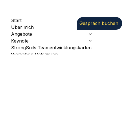
Coaching für Führungskräfte
Wirksamkeit von Führungsteams
Zukunftsfähige Strategie entwickeln
Start
Gespräch buchen
Über mich
Angebote
Keynote
StrongSuits Teamentwicklungskarten
Workshop Delegieren
Impulse
Kontakt