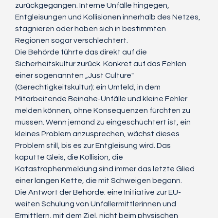
zurückgegangen. Interne Unfälle hingegen, 
Entgleisungen und Kollisionen innerhalb des Netzes, 
stagnieren oder haben sich in bestimmten 
Regionen sogar verschlechtert.
Die Behörde führte das direkt auf die 
Sicherheitskultur zurück. Konkret auf das Fehlen 
einer sogenannten „Just Culture" 
(Gerechtigkeitskultur): ein Umfeld, in dem 
Mitarbeitende Beinahe-Unfälle und kleine Fehler 
melden können, ohne Konsequenzen fürchten zu 
müssen. Wenn jemand zu eingeschüchtert ist, ein 
kleines Problem anzusprechen, wächst dieses 
Problem still, bis es zur Entgleisung wird. Das 
kaputte Gleis, die Kollision, die 
Katastrophenmeldung sind immer das letzte Glied 
einer langen Kette, die mit Schweigen begann.
Die Antwort der Behörde: eine Initiative zur EU-
weiten Schulung von Unfallermittlerinnen und 
Ermittlern, mit dem Ziel, nicht beim physischen 