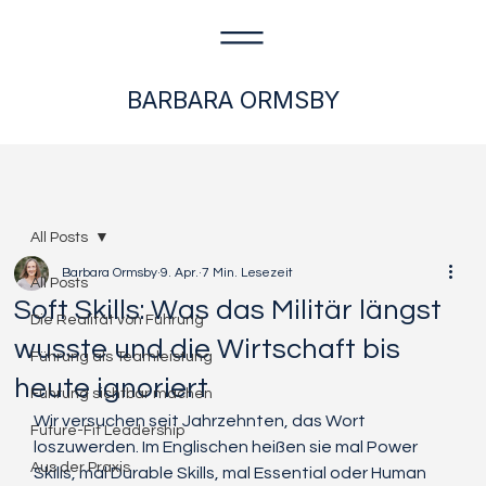
BARBARA ORMSBY
All Posts
Barbara Ormsby
9. Apr.
7 Min. Lesezeit
All Posts
Soft Skills: Was das Militär längst
Die Realität von Führung
wusste und die Wirtschaft bis
Führung als Teamleistung
heute ignoriert
Führung sichtbar machen
Wir versuchen seit Jahrzehnten, das Wort 
Future-Fit Leadership
loszuwerden. Im Englischen heißen sie mal Power 
Aus der Praxis
Skills, mal Durable Skills, mal Essential oder Human 