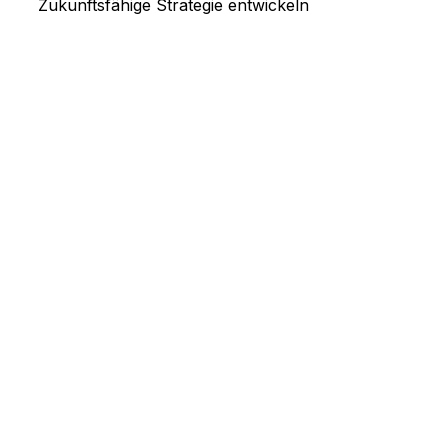
Zukunftsfähige Strategie entwickeln
Start
Gespräch buchen
Über mich
Angebote
Keynote
StrongSuits Teamentwicklungskarten
Workshop Delegieren
Impulse
Kontakt